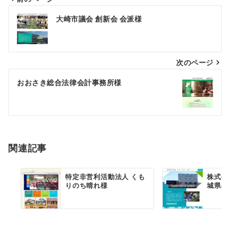
投
大崎市議会 創新会 会派様
稿
ナ
次のページ
ビ
ゲ
おおさき総合法律会計事務所様
ー
シ
ョ
関連記事
ン
特定非営利活動法人 くも
株式会
りのち晴れ様
城県石