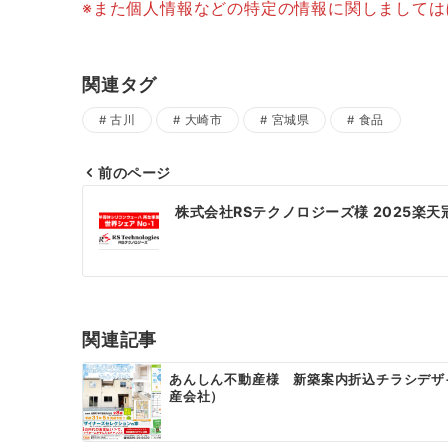
※また個人情報などの特定の情報に関しまして
関連タグ
古川
大崎市
宮城県
食品
前のページ
投
株式会社RSテクノロジーズ様 2025楽
稿
ナ
ビ
ゲ
関連記事
ー
あんしん不動産様 新築案内折込チラシデザ
産会社）
シ
ョ