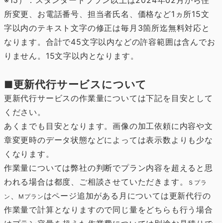
※15）．スタンダードプラン以上は2024年02月から住
所変更、お電話番号、担当者氏名、価格など1ヵ所15文
字以内のテキスト文字の修正は毎月3箇所迄無料対応と
なります。合計で45文字以内などの許容範囲は含んでお
りません。15文字以内となります。
更新代行サービスについて
■
更新代行サービスの作業量については下記を目安として
ください。
あくまでも目安となります。画像の加工依頼に内容や文
章変更時のデータ状態などによっては表示数よりも少な
くなります。
作業量については弊社の判断でプラン内容を超えると思
われる場合は都度、ご相談させていただきます。
Ｓプラ
、
はページ追加がある月については更新代行の
ン
Mプラン
作業量で計算となりますので同じ量をどちらも行う場合