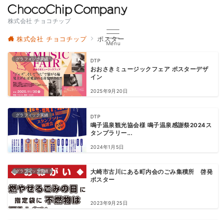
株式会社 チョコチップ
株式会社 チョコチップ
ポスター
Menu
グラフィック実績
DTP
おおさきミュージックフェア ポスターデザ
イン
2025年9月20日
グラフィック実績
DTP
鳴子温泉観光協会様 鳴子温泉感謝祭2024ス
タンプラリー...
2024年1月5日
グラフィック実績
大崎市古川にある町内会のごみ集積所 啓発
ポスター
2023年9月25日