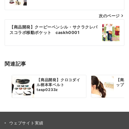
ナ
次のページ
ビ
ゲ
【商品開発】クーピーペンシル・サクラクレパ
スコラボ移動ポケット caskh0001
ー
シ
ョ
関連記事
ン
【商品開発】クロコダイ
【商品
ル柄本革ベルト
ップ a
tasp0233z
ウェブサイト実績