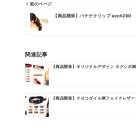
前のページ
投
【商品開発】バナナクリップ acch260
稿
ナ
ビ
ゲ
関連記事
ー
【商品開発】オリジナルデザイン カクシボ柄素
シ
ョ
ン
【商品開発】クロコダイル柄フェイクレザー デ