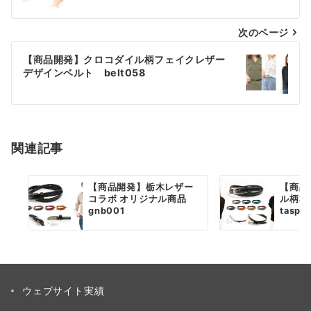
ナ
次のページ
ビ
ゲ
【商品開発】クロコダイル柄フェイクレザー
デザインベルト belt058
ー
シ
ョ
関連記事
ン
【商品開発】栃木レザー
【商品
コラボ オリジナル商品
ル柄
gnb001
tasp0
ウェブサイト実績