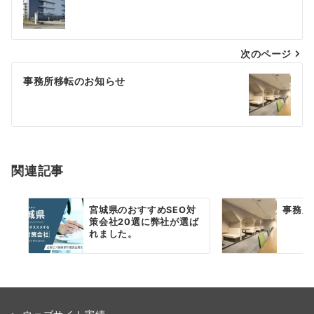
稿
ナ
次のページ
ビ
ゲ
事務所移転のお知らせ
ー
シ
ョ
関連記事
ン
宮城県のおすすめSEO対
事務所
策会社20選に弊社が選ば
れました。