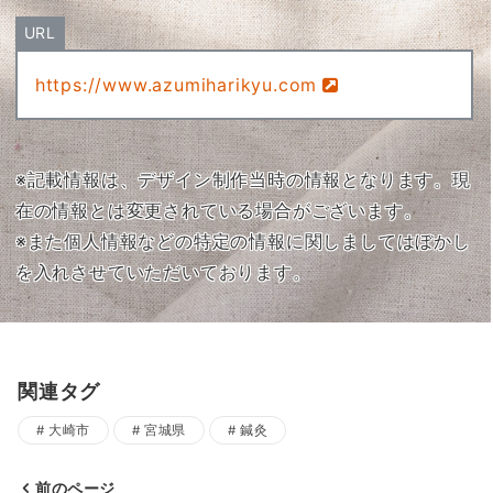
URL
https://www.azumiharikyu.com
※記載情報は、デザイン制作当時の情報となります。現
在の情報とは変更されている場合がございます。
※また個人情報などの特定の情報に関しましてはぼかし
を入れさせていただいております。
関連タグ
大崎市
宮城県
鍼灸
前のページ