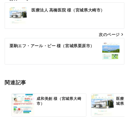
投
医療法人 高橋医院 様（宮城県大崎市）
稿
ナ
次のページ
ビ
ゲ
栗駒エフ・アール・ピー 様（宮城県栗原市）
ー
シ
ョ
関連記事
ン
成和美創 様（宮城県大崎
医療法
市）
城県大