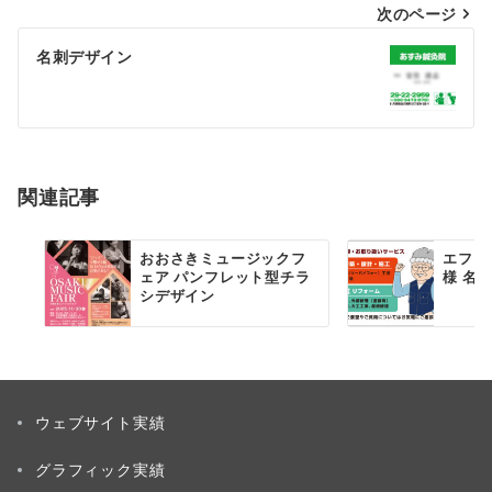
次のページ
ビ
ゲ
名刺デザイン
ー
シ
ョ
関連記事
ン
おおさきミュージックフ
エフ・
ェア パンフレット型チラ
様 名
シデザイン
ウェブサイト実績
グラフィック実績