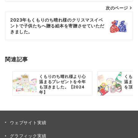
次のページ
ビ
ゲ
2023年もくもりのち晴れ様のクリスマスイベ
ントで子供たちへ贈る絵本を寄贈させていただ
ー
きました。
シ
ョ
関連記事
ン
くもりのち晴れ様より心
くもり
温まるプレゼントを今年
温まる
も頂きました。【2024
を頂き
年】
ウェブサイト実績
グラフィック実績