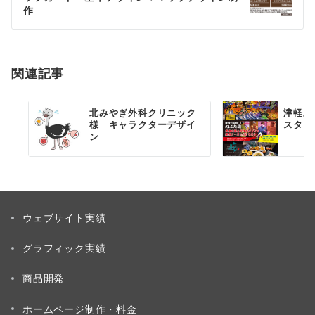
ナ
作
ビ
ゲ
ー
関連記事
シ
北みやぎ外科クリニック
津軽三
ョ
様 キャラクターデザイ
スター
ン
ン
ウェブサイト実績
グラフィック実績
商品開発
ホームページ制作・料金