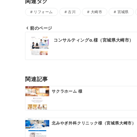
関連タグ
リフォーム
古川
大崎市
宮城県
前のページ
投
コンサルティングα.様（宮城県大崎市）
稿
ナ
ビ
ゲ
関連記事
ー
サクラホーム 様
シ
ョ
ン
北みやぎ外科クリニック様（宮城県大崎市）