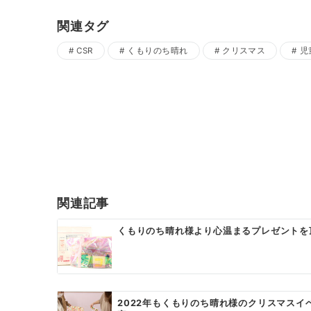
関連タグ
CSR
くもりのち晴れ
クリスマス
児
投
稿
ナ
ビ
ゲ
関連記事
ー
くもりのち晴れ様より心温まるプレゼントを
シ
ョ
ン
2022年もくもりのち晴れ様のクリスマスイ