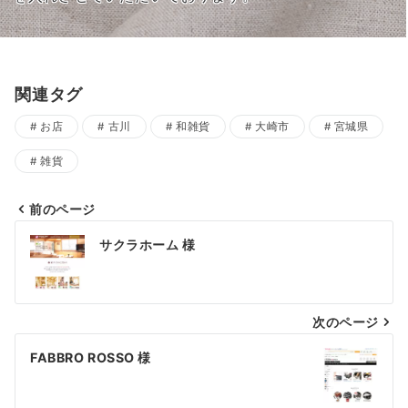
関連タグ
お店
古川
和雑貨
大崎市
宮城県
雑貨
前のページ
投
サクラホーム 様
稿
ナ
次のページ
ビ
ゲ
FABBRO ROSSO 様
ー