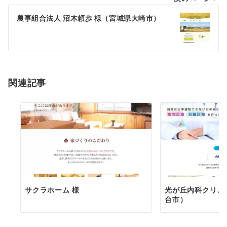
ビ
ゲ
農事組合法人 沼木頼歩 様（宮城県大崎市）
ー
シ
ョ
関連記事
ン
サクラホーム 様
光が丘内科クリニ
台市）