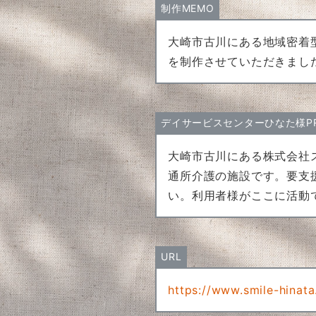
制作MEMO
大崎市古川にある地域密着
を制作させていただきまし
デイサービスセンターひなた様P
大崎市古川にある株式会社
通所介護の施設です。要支
い。利用者様がここに活動
URL
https://www.smile-hinat