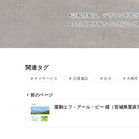
※記載情報は、デザイン制作
※また個人情報などの特定の
関連タグ
デイサービス
介護施設
古川
大崎市
前のページ
投
栗駒エフ・アール・ピー 様（宮城県栗原
稿
ナ
ビ