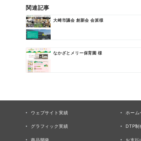
ゲ
関連記事
ー
大崎市議会 創新会 会派様
シ
ョ
ン
なかざとメリー保育園 様
ウェブサイト実績
ホーム
グラフィック実績
DTP
商品開発
お支払