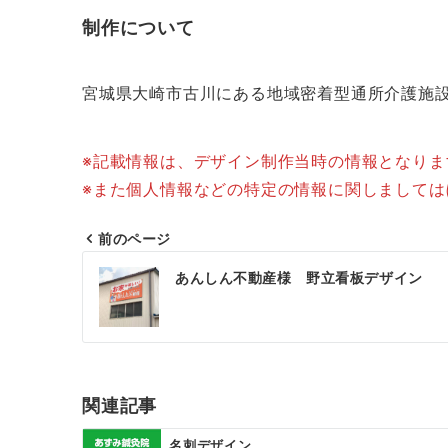
制作について
宮城県大崎市古川にある地域密着型通所介護施設
※記載情報は、デザイン制作当時の情報となり
※また個人情報などの特定の情報に関しまして
前のページ
投
あんしん不動産様 野立看板デザイン
稿
ナ
ビ
ゲ
関連記事
ー
名刺デザイン