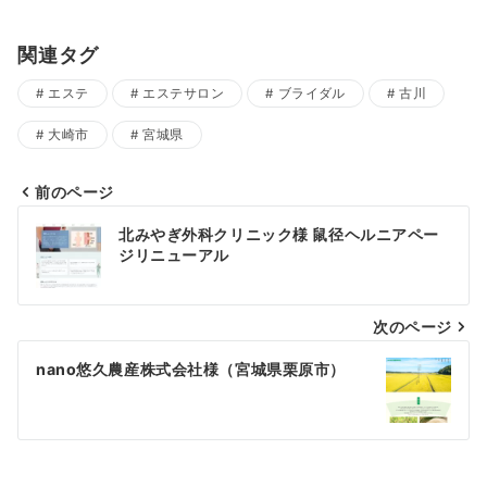
関連タグ
エステ
エステサロン
ブライダル
古川
大崎市
宮城県
前のページ
投
北みやぎ外科クリニック様 鼠径ヘルニアペー
稿
ジリニューアル
ナ
次のページ
ビ
ゲ
nano悠久農産株式会社様（宮城県栗原市）
ー
シ
ョ