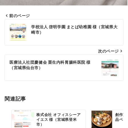
前のページ
投
学校法人 啓明学園 まとば幼稚園 様（宮城県大
稿
崎市）
ナ
次のページ
ビ
ゲ
医療法人社団慶健会 栗生内科胃腸科医院 様
（宮城県仙台市）
ー
シ
ョ
関連記事
ン
株式会社 オフィスシーア
創作菓
イエス 様（宮城県登米
品ペー
市）