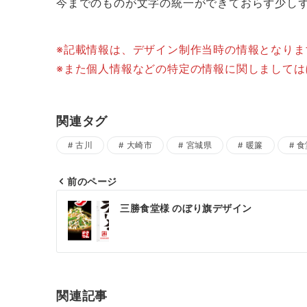
今までのものが文字の統一ができておらず少し
※記載情報は、デザイン制作当時の情報となり
※また個人情報などの特定の情報に関しまして
関連タグ
古川
大崎市
宮城県
暖簾
食
前のページ
投
三勝食堂様 のぼり旗デザイン
稿
ナ
ビ
ゲ
関連記事