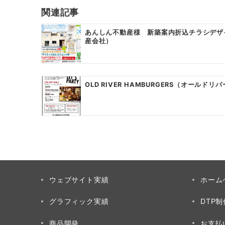
ゲ
関連記事
ー
あんしん不動産様 新築案内折込チラシデザ
産会社）
シ
ョ
ン
OLD RIVER HAMBURGERS（オールドリ
ウェブサイト実績
ホーム
グラフィック実績
DTP
商品開発
お支払