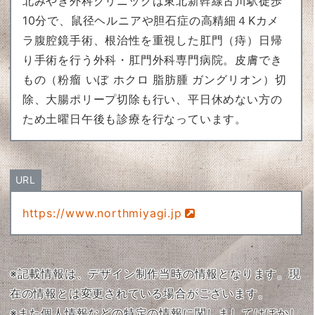
北みやぎ外科クリニックは東北新幹線古川駅徒歩
10分で、鼠径ヘルニアや胆石症の高精細４Kカメ
ラ腹腔鏡手術、根治性を重視した肛門（痔）日帰
り手術を行う外科・肛門外科専門病院。皮膚でき
もの（粉瘤 いぼ ホクロ 脂肪腫 ガングリオン）切
除、大腸ポリープ切除も行い、平日休めない方の
ため土曜日午後も診療を行なっています。
URL
https://www.northmiyagi.jp
※記載情報は、デザイン制作当時の情報となります。現
在の情報とは変更されている場合がございます。
※また個人情報などの特定の情報に関しましてはぼかし