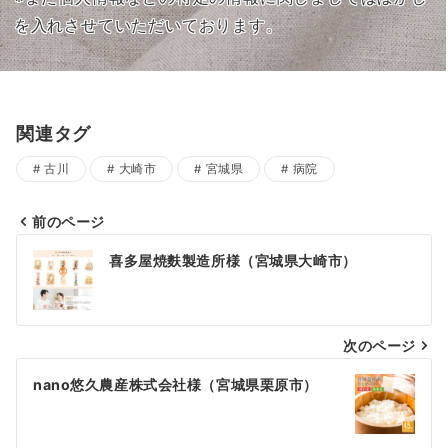
を入れさせていただいております。
関連タグ
古川
大崎市
宮城県
病院
前のページ
投
喜多屋焼麩製造所様（宮城県大崎市）
稿
ナ
次のページ
ビ
ゲ
nano悠久農産株式会社様（宮城県栗原市）
ー