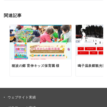
シ
ョ
関連記事
ン
穂波の郷 育伸キッズ保育園 様
鳴子温泉郷観光協
ウェブサイト実績