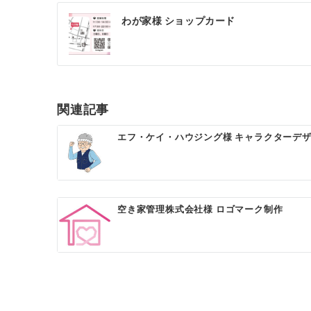
投
わが家様 ショップカード
稿
ナ
ビ
ゲ
関連記事
ー
エフ・ケイ・ハウジング様 キャラクターデ
シ
ョ
ン
空き家管理株式会社様 ロゴマーク制作