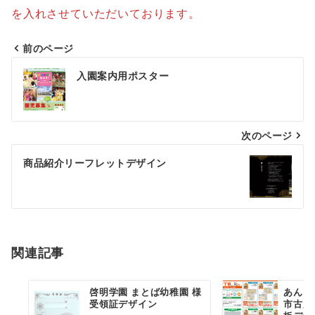
を入れさせていただいております。
前のページ
投
入園案内用ポスター
稿
ナ
次のページ
ビ
ゲ
商品紹介リーフレットデザイン
ー
シ
ョ
関連記事
ン
啓明学園 まとば幼稚園 様
あんし
受領証デザイン
市古川