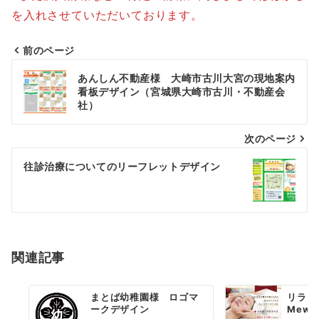
を入れさせていただいております。
前のページ
投
あんしん不動産様 大崎市古川大宮の現地案内
稿
看板デザイン（宮城県大崎市古川・不動産会
社）
ナ
次のページ
ビ
ゲ
往診治療についてのリーフレットデザイン
ー
シ
ョ
関連記事
ン
まとば幼稚園様 ロゴマ
リラク
ークデザイン
Mew