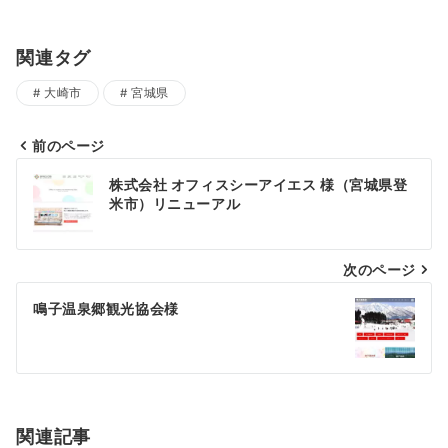
関連タグ
大崎市
宮城県
前のページ
投
株式会社 オフィスシーアイエス 様（宮城県登
稿
米市）リニューアル
ナ
次のページ
ビ
ゲ
鳴子温泉郷観光協会様
ー
シ
ョ
関連記事
ン