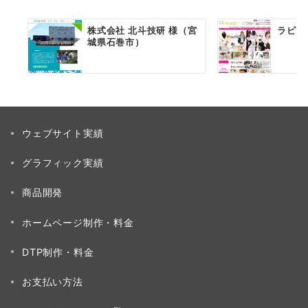
株式会社 北斗技研 様（宮
ラピス
城県石巻市）
ウェブサイト実績
グラフィック実績
商品開発
ホームページ制作・料金
DTP制作・料金
お支払い方法