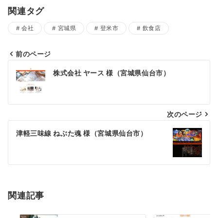
関連タグ
会社
宮城県
登米市
飲食店
前のページ
投
株式会社 ヤース 様（宮城県仙台市）
稿
ナ
次のページ
ビ
ゲ
津軽三味線 ねぶた魂 様（宮城県仙台市）
ー
シ
ョ
関連記事
ン