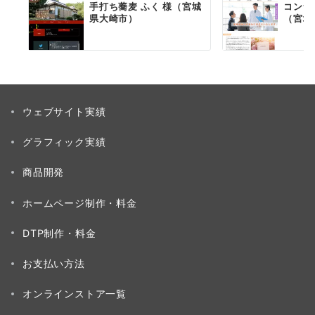
手打ち蕎麦 ふく 様（宮城
コンサ
県大崎市）
（宮城
ウェブサイト実績
グラフィック実績
商品開発
ホームページ制作・料金
DTP制作・料金
お支払い方法
オンラインストア一覧