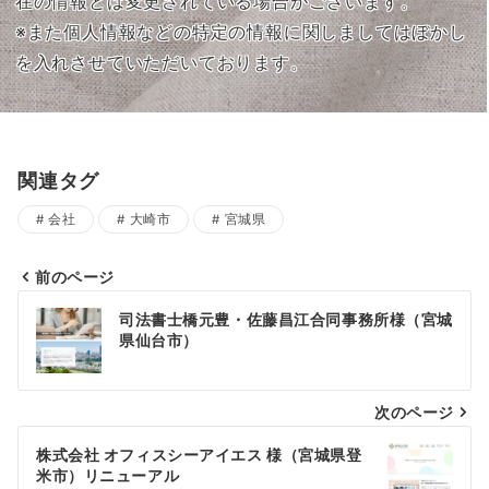
在の情報とは変更されている場合がございます。
※また個人情報などの特定の情報に関しましてはぼかし
を入れさせていただいております。
関連タグ
会社
大崎市
宮城県
前のページ
投
司法書士橋元豊・佐藤昌江合同事務所様（宮城
稿
県仙台市）
ナ
次のページ
ビ
ゲ
株式会社 オフィスシーアイエス 様（宮城県登
米市）リニューアル