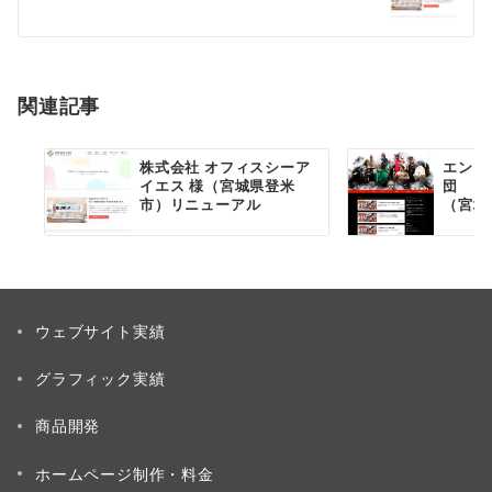
ー
シ
ョ
関連記事
ン
株式会社 オフィスシーア
エンタ
イエス 様（宮城県登米
団 国
市）リニューアル
（宮城
ウェブサイト実績
グラフィック実績
商品開発
ホームページ制作・料金