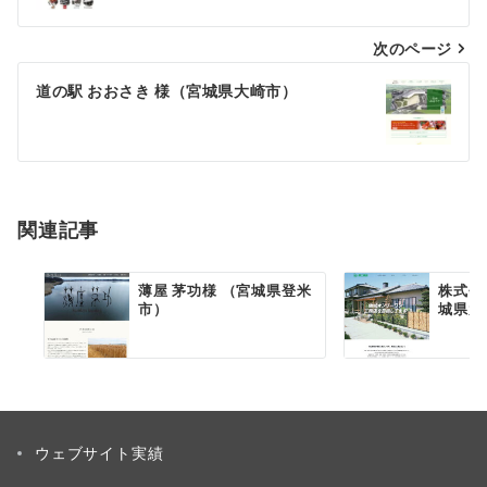
ナ
次のページ
ビ
ゲ
道の駅 おおさき 様（宮城県大崎市）
ー
シ
ョ
関連記事
ン
薄屋 茅功様 （宮城県登米
株式会
市）
城県大
ウェブサイト実績