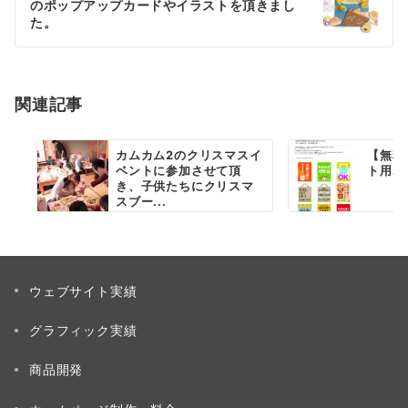
のポップアップカードやイラストを頂きまし
ー
た。
シ
ョ
関連記事
ン
カムカム2のクリスマスイ
【無料
ベントに参加させて頂
ト用ポ
き、子供たちにクリスマ
スブー...
ウェブサイト実績
グラフィック実績
商品開発