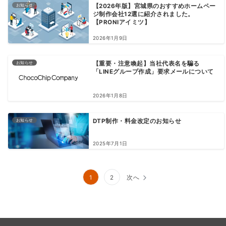
お知らせ
【2026年版】宮城県のおすすめホームペー
ジ制作会社12選に紹介されました。
【PRONIアイミツ】
2026年1月9日
お知らせ
【重要・注意喚起】当社代表名を騙る
「LINEグループ作成」要求メールについて
2026年1月8日
お知らせ
DTP制作・料金改定のお知らせ
2025年7月1日
投
1
2
次へ
稿
の