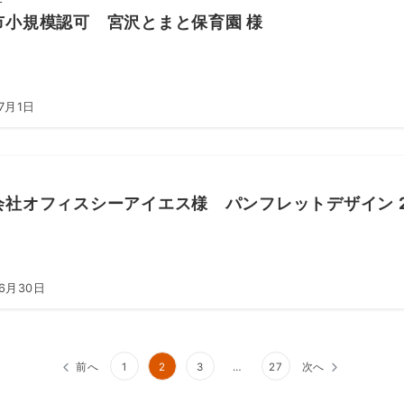
市小規模認可 宮沢とまと保育園 様
7月1日
会社オフィスシーアイエス様 パンフレットデザイン 2
年6月30日
前へ
1
2
3
…
27
次へ