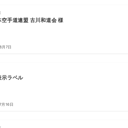
E
本空手道連盟 古川和道会 様
年8月7日
表示ラベル
7月16日
E