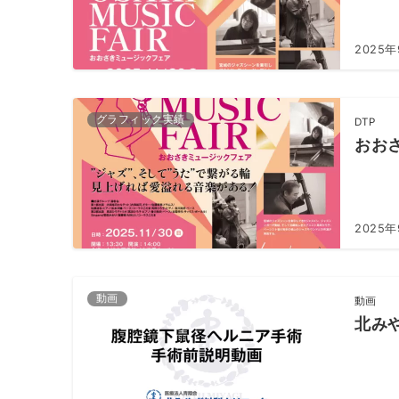
2025
グラフィック実績
DTP
おお
2025
動画
動画
北み