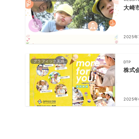
大崎
2025年
グラフィック実績
DTP
株式
2025
投
稿