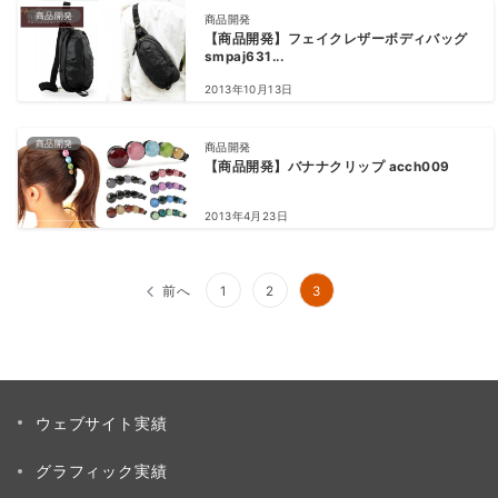
商品開発
商品開発
【商品開発】フェイクレザーボディバッグ
smpaj631...
2013年10月13日
商品開発
商品開発
【商品開発】バナナクリップ acch009
2013年4月23日
投
前へ
1
2
3
稿
の
ペ
ウェブサイト実績
ー
グラフィック実績
ジ