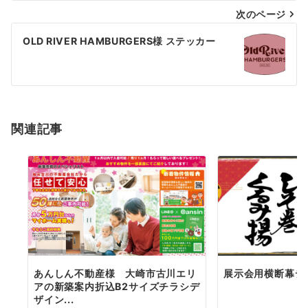
次のページ
ビ
ゲ
OLD RIVER HAMBURGERS様 ステッカー
ー
シ
ョ
関連記事
ン
あんしん不動産様 大崎市古川エリ
展示会用横断幕デ
アの新築案内折込B2サイズチラシデ
ザイン...