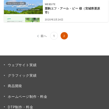
ウェブサイト実績
WEBSITE
栗駒エフ・アール・ピー 様（宮城県栗原
市）
2020年2月24日
投
前へ
1
2
稿
の
ペ
ウェブサイト実績
ー
グラフィック実績
ジ
送
商品開発
り
ホームページ制作・料金
DTP制作・料金