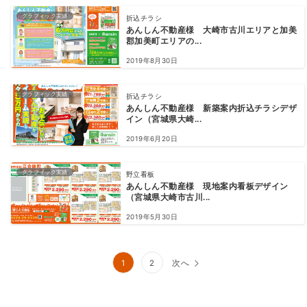
グラフィック実績
折込チラシ
あんしん不動産様 大崎市古川エリアと加美
郡加美町エリアの...
2019年8月30日
グラフィック実績
折込チラシ
あんしん不動産様 新築案内折込チラシデザ
イン（宮城県大崎...
2019年6月20日
グラフィック実績
野立看板
あんしん不動産様 現地案内看板デザイン
（宮城県大崎市古川...
2019年5月30日
投
1
2
次へ
稿