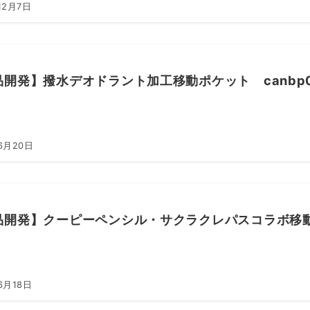
12月7日
品開発】撥水デオドラント加工移動ポケット canbp0
6月20日
品開発】クーピーペンシル・サクラクレパスコラボ移動ポ
6月18日