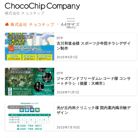
株式会社 チョコチップ
株式会社 チョコチップ
A4サイズ
Menu
グラフィック実績
DTP
古川和道会様 スポーツ少年団チラシデザイ
ン制作
2025年5月1日
グラフィック実績
DTP
ジャズアンドフリーダムレコード様 コンサ
ートチラシ（後援：大崎市）
2024年11月1日
グラフィック実績
光が丘内科クリニック様 院内案内掲示物デ
ザイン
2023年7月10日