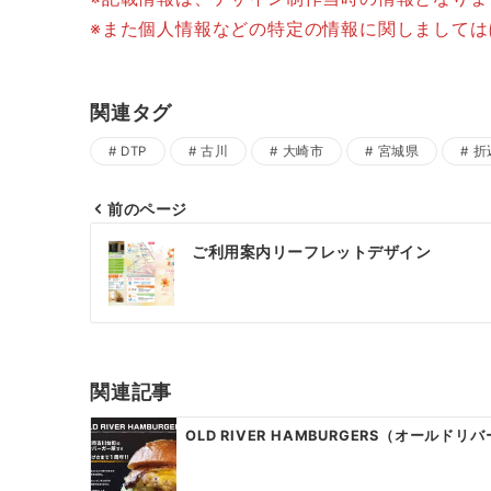
※また個人情報などの特定の情報に関しまして
関連タグ
DTP
古川
大崎市
宮城県
折
前のページ
投
ご利用案内リーフレットデザイン
稿
ナ
ビ
ゲ
関連記事
ー
OLD RIVER HAMBURGERS（オールドリ
シ