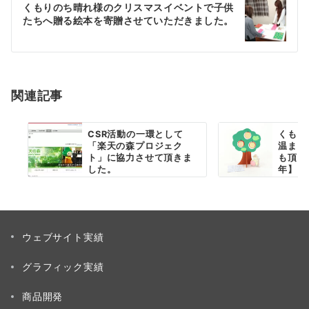
ゲ
くもりのち晴れ様のクリスマスイベントで子供
たちへ贈る絵本を寄贈させていただきました。
ー
シ
ョ
関連記事
ン
CSR活動の一環として
くもり
「楽天の森プロジェク
温まる
ト」に協力させて頂きま
も頂き
した。
年】
ウェブサイト実績
グラフィック実績
商品開発