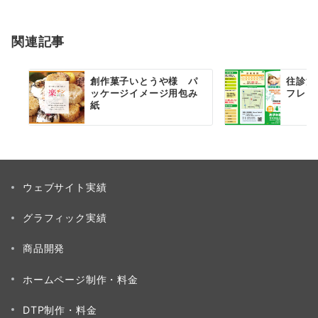
シ
ョ
関連記事
ン
創作菓子いとうや様 パ
往診治
ッケージイメージ用包み
フレッ
紙
ウェブサイト実績
グラフィック実績
商品開発
ホームページ制作・料金
DTP制作・料金