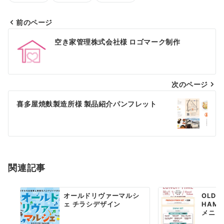
前のページ
投
空き家管理株式会社様 ロゴマーク制作
稿
ナ
次のページ
ビ
ゲ
喜多屋焼麩製造所様 製品紹介パンフレット
ー
シ
ョ
関連記事
ン
オールドリヴァーマルシ
OLD R
ェ チラシデザイン
HAMB
メニュ