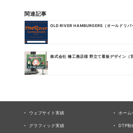
ビ
ゲ
関連記事
ー
OLD RIVER HAMBURGERS（オールドリ
シ
ョ
ン
株式会社 檜工務店様 野立て看板デザイン（
ウェブサイト実績
ホーム
グラフィック実績
DTP