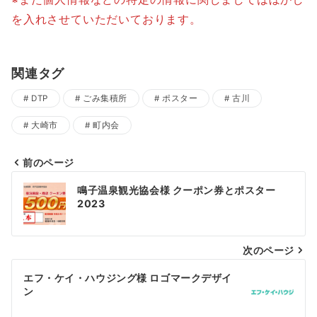
を入れさせていただいております。
関連タグ
DTP
ごみ集積所
ポスター
古川
大崎市
町内会
前のページ
投
鳴子温泉観光協会様 クーポン券とポスター
稿
2023
ナ
次のページ
ビ
ゲ
エフ・ケイ・ハウジング様 ロゴマークデザイ
ン
ー