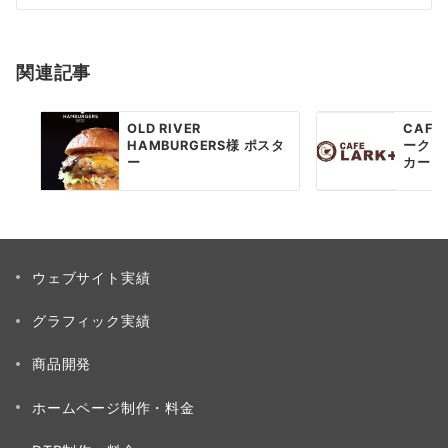
シ
ョ
関連記事
ン
OLD RIVER
CAFE
HAMBURGERS様 ポスタ
ークプ
ー
カード
ウェブサイト実績
グラフィック実績
商品開発
ホームページ制作・料金