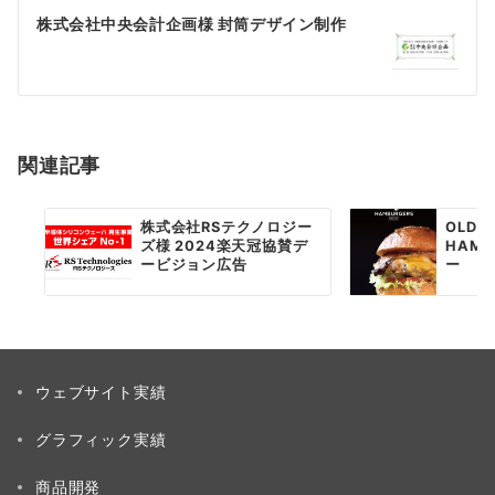
ゲ
株式会社中央会計企画様 封筒デザイン制作
ー
シ
ョ
関連記事
ン
株式会社RSテクノロジー
OLD R
ズ様 2024楽天冠協賛デ
HAMB
ービジョン広告
ー
ウェブサイト実績
グラフィック実績
商品開発