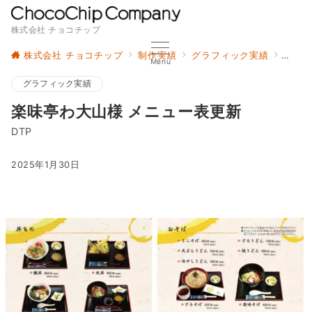
株式会社 チョコチップ
株式会社 チョコチップ
制作実績
グラフィック実績
楽味亭
Menu
グラフィック実績
楽味亭わ大山様 メニュー表更新
DTP
2025年1月30日