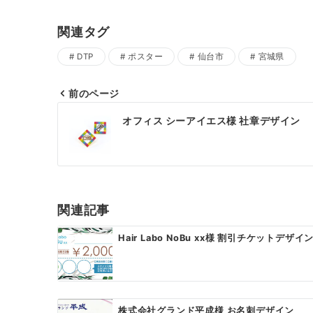
関連タグ
DTP
ポスター
仙台市
宮城県
前のページ
投
オフィス シーアイエス様 社章デザイン
稿
ナ
ビ
ゲ
関連記事
ー
Hair Labo NoBu xx様 割引チケットデザイ
シ
ョ
ン
株式会社グランド平成様 お名刺デザイン