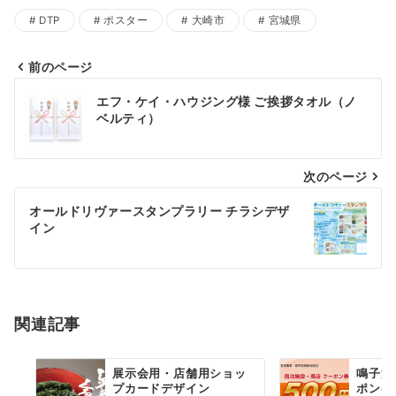
DTP
ポスター
大崎市
宮城県
前のページ
投
エフ・ケイ・ハウジング様 ご挨拶タオル（ノ
稿
ベルティ）
ナ
次のページ
ビ
ゲ
オールドリヴァースタンプラリー チラシデザ
イン
ー
シ
ョ
関連記事
ン
展示会用・店舗用ショッ
鳴子温
プカードデザイン
ポン券